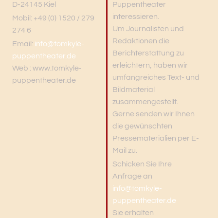
D-24145 Kiel
Puppentheater
interessieren.
Mobil: +49 (0) 1520 / 279
Um Journalisten und
274 6
Redaktionen die
Email:
info@tomkyle-
Berichterstattung zu
puppentheater.de
erleichtern, haben wir
Web : www.tomkyle-
umfangreiches Text- und
puppentheater.de
Bildmaterial
zusammengestellt.
Gerne senden wir Ihnen
die gewünschten
Pressematerialien per E-
Mail zu.
Schicken Sie Ihre
Anfrage an
info@tomkyle-
puppentheater.de
Sie erhalten