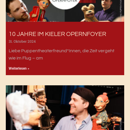
10 JAHRE IM KIELER OPERNFOYER
31. Oktober 2024
Liebe Puppentheaterfreund*Innen, die Zeit vergeht
wie im Flug – am
Weiterlesen »