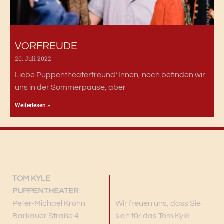
VORFREUDE
20. Juli 2022
Liebe Puppentheaterfreund*Innen, noch befinden wir
uns in der Sommerpause, aber
Weiterlesen »
ANSCHRIFT
TOM KYLE
PRESSE
PUPPENTHEATER
Peter-Michael Krohn
Wir freuen uns, dass Sie
Barkauer Straße 4
sich für das Tom Kyle