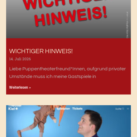
WICHTIGER HINWEIS!
14. Juli 2026
Liebe Puppentheaterfreund*Innen, aufgrund privater
Umstände muss ich meine Gastspiele in
Weiterlesen »